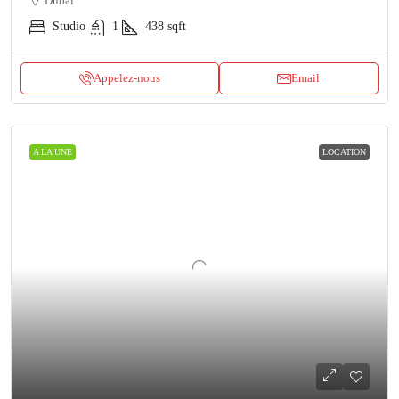
Dubai
Studio
1
438
sqft
Appelez-nous
Email
A LA UNE
LOCATION