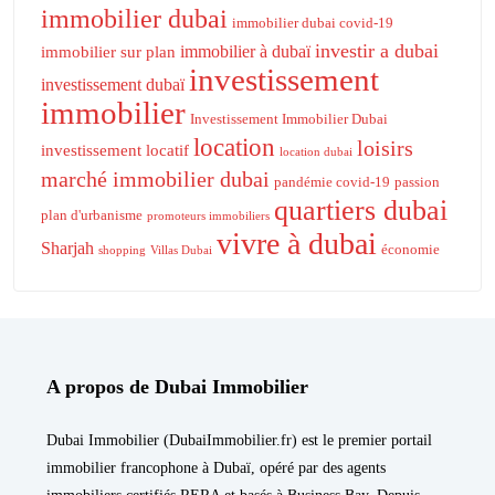
immobilier dubai
immobilier dubai covid-19
investir a dubai
immobilier à dubaï
immobilier sur plan
investissement
investissement dubaï
immobilier
Investissement Immobilier Dubai
location
loisirs
investissement locatif
location dubai
marché immobilier dubai
pandémie covid-19
passion
quartiers dubai
plan d'urbanisme
promoteurs immobiliers
vivre à dubai
Sharjah
économie
shopping
Villas Dubai
A propos de Dubai Immobilier
Dubai Immobilier (DubaiImmobilier.fr) est le premier portail
immobilier francophone à Dubaï, opéré par des agents