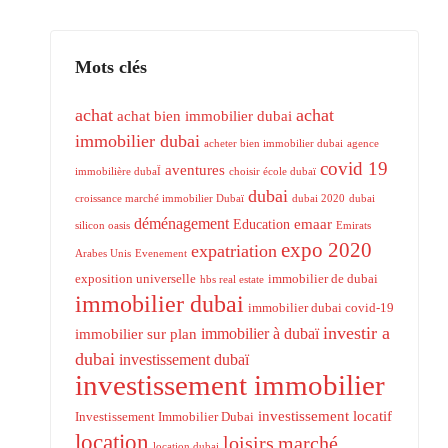
Mots clés
achat
achat
achat bien immobilier dubai
immobilier dubai
acheter bien immobilier dubai
agence
covid 19
aventures
immobilière dubaÏ
choisir école dubaï
dubai
croissance marché immobilier Dubaï
dubai 2020
dubai
déménagement
emaar
Education
silicon oasis
Emirats
expo 2020
expatriation
Arabes Unis
Evenement
exposition universelle
immobilier de dubai
hbs real estate
immobilier dubai
immobilier dubai covid-19
investir a
immobilier à dubaï
immobilier sur plan
dubai
investissement dubaï
investissement immobilier
investissement locatif
Investissement Immobilier Dubai
location
loisirs
marché
location dubai