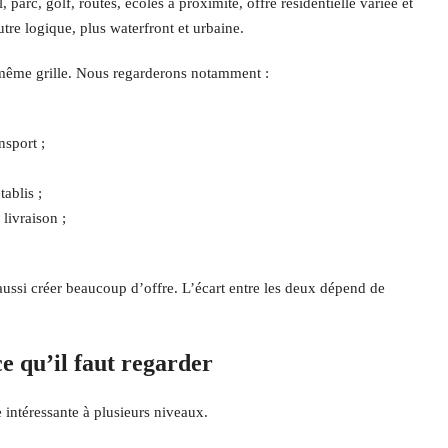
parc, golf, routes, écoles à proximité, offre résidentielle variée et
re logique, plus waterfront et urbaine.
e même grille. Nous regarderons notamment :
nsport ;
ablis ;
 livraison ;
ussi créer beaucoup d’offre. L’écart entre les deux dépend de
ce qu’il faut regarder
intéressante à plusieurs niveaux.