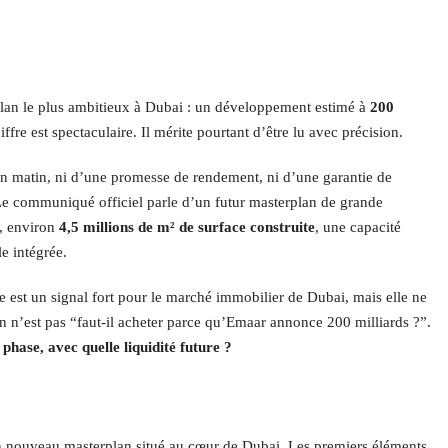
lan le plus ambitieux à Dubai : un développement estimé à
200
iffre est spectaculaire. Il mérite pourtant d’être lu avec précision.
ain matin, ni d’une promesse de rendement, ni d’une garantie de
Le communiqué officiel parle d’un futur masterplan de grande
, environ
4,5 millions de m² de surface construite
, une capacité
le intégrée.
e est un signal fort pour le marché immobilier de Dubai, mais elle ne
on n’est pas “faut-il acheter parce qu’Emaar annonce 200 milliards ?”.
 phase, avec quelle liquidité future ?
n nouveau masterplan situé au cœur de Dubai. Les premiers éléments