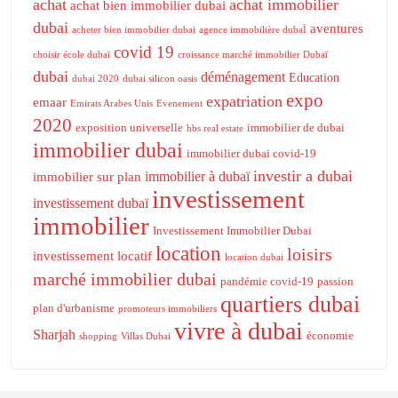
achat
achat immobilier
achat bien immobilier dubai
dubai
aventures
acheter bien immobilier dubai
agence immobilière dubaÏ
covid 19
choisir école dubaï
croissance marché immobilier Dubaï
dubai
déménagement
Education
dubai 2020
dubai silicon oasis
expo
expatriation
emaar
Emirats Arabes Unis
Evenement
2020
exposition universelle
immobilier de dubai
hbs real estate
immobilier dubai
immobilier dubai covid-19
investir a dubai
immobilier à dubaï
immobilier sur plan
investissement
investissement dubaï
immobilier
Investissement Immobilier Dubai
location
loisirs
investissement locatif
location dubai
marché immobilier dubai
pandémie covid-19
passion
quartiers dubai
plan d'urbanisme
promoteurs immobiliers
vivre à dubai
Sharjah
économie
shopping
Villas Dubai