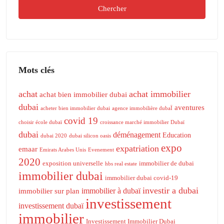
Chercher
Mots clés
achat
achat immobilier
achat bien immobilier dubai
dubai
aventures
acheter bien immobilier dubai
agence immobilière dubaÏ
covid 19
choisir école dubaï
croissance marché immobilier Dubaï
dubai
déménagement
Education
dubai 2020
dubai silicon oasis
expo
expatriation
emaar
Emirats Arabes Unis
Evenement
2020
exposition universelle
immobilier de dubai
hbs real estate
immobilier dubai
immobilier dubai covid-19
investir a dubai
immobilier à dubaï
immobilier sur plan
investissement
investissement dubaï
immobilier
Investissement Immobilier Dubai