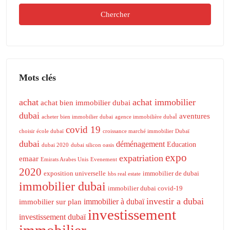
Chercher
Mots clés
achat
achat immobilier
achat bien immobilier dubai
dubai
aventures
acheter bien immobilier dubai
agence immobilière dubaÏ
covid 19
choisir école dubaï
croissance marché immobilier Dubaï
dubai
déménagement
Education
dubai 2020
dubai silicon oasis
expo
expatriation
emaar
Emirats Arabes Unis
Evenement
2020
exposition universelle
immobilier de dubai
hbs real estate
immobilier dubai
immobilier dubai covid-19
investir a dubai
immobilier à dubaï
immobilier sur plan
investissement
investissement dubaï