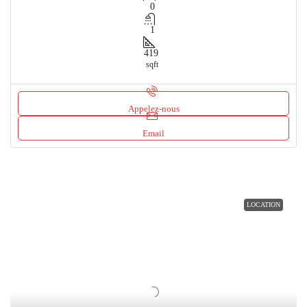
0
1
419
sqft
Appelez-nous
Email
LOCATION