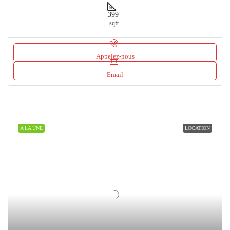
399
sqft
Appelez-nous
Email
A LA UNE
LOCATION