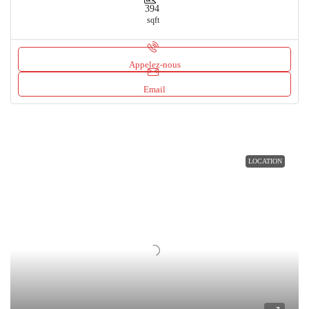
394
sqft
Appelez-nous
Email
LOCATION