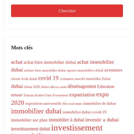
Chercher
Mots clés
achat
achat immobilier
achat bien immobilier dubai
dubai
aventures
acheter bien immobilier dubai
agence immobilière dubaÏ
covid 19
choisir école dubaï
croissance marché immobilier Dubaï
dubai
déménagement
Education
dubai 2020
dubai silicon oasis
expo
expatriation
emaar
Emirats Arabes Unis
Evenement
2020
exposition universelle
immobilier de dubai
hbs real estate
immobilier dubai
immobilier dubai covid-19
investir a dubai
immobilier à dubaï
immobilier sur plan
investissement
investissement dubaï