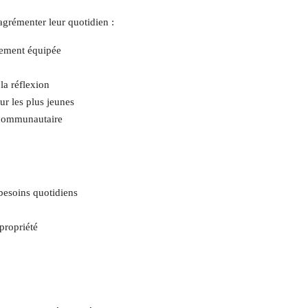
agrémenter leur quotidien :
rement équipée
 la réflexion
ur les plus jeunes
 communautaire
 besoins quotidiens
 propriété