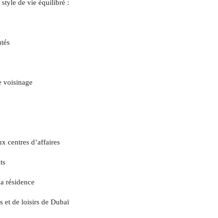
tyle de vie équilibré :
utés
e voisinage
ux centres d’affaires
ts
la résidence
 et de loisirs de Dubaï