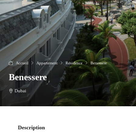
Accueil
Appartement
Résidence
Benessere
Benessere
Dubai
Description