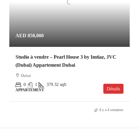
AED 850,000
Studio à vendre – Pearl House 3 by Imtiaz, JVC
(Dubaï) Appartement Dubai
Dubai
0
1
379.32
sqft
Détails
APPARTEMENT
il y a 4 semaines