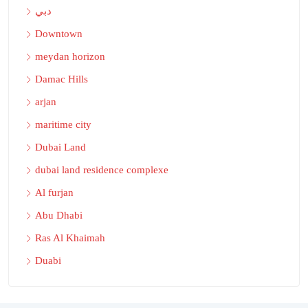
دبي
Downtown
meydan horizon
Damac Hills
arjan
maritime city
Dubai Land
dubai land residence complexe
Al furjan
Abu Dhabi
Ras Al Khaimah
Duabi