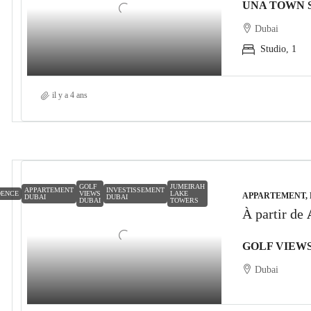
UNA TOWN 
Dubai
Studio, 1
il y a 4 ans
GOLF
JUMEIRAH
APPARTEMENT
INVESTISSEMENT
DENCE
VIEWS
LAKE
APPARTEMENT,
DUBAI
DUBAI
DUBAI
TOWERS
À partir de
GOLF VIEW
Dubai