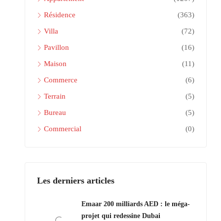
Résidence
(363)
Villa
(72)
Pavillon
(16)
Maison
(11)
Commerce
(6)
Terrain
(5)
Bureau
(5)
Commercial
(0)
Les derniers articles
Emaar 200 milliards AED : le méga-
projet qui redessine Dubai