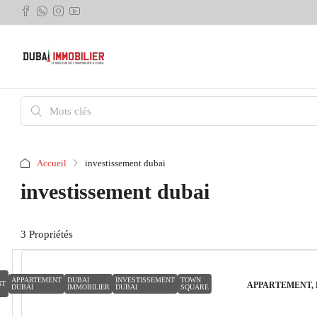
Accueil
investissement dubai
investissement dubai
3 Propriétés
APPARTEMENT
DUBAI
INVESTISSEMENT
TOWN
NT
APPARTEMENT,
DUBAI
IMMOBILIER
DUBAI
SQUARE