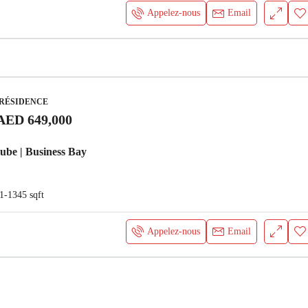
Appelez-nous
Email
 RÉSIDENCE
AED 649,000
be | Business Bay
1-1345
sqft
Appelez-nous
Email