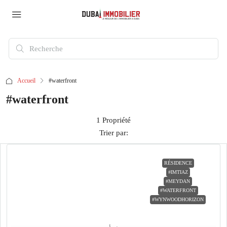
Accueil
#waterfront
#waterfront
1 Propriété
Trier par:
RÉSIDENCE
#IMTIAZ
#MEYDAN
#WATERFRONT
#WYNWOODHORIZON