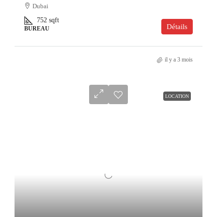
Dubai
752
sqft
Détails
BUREAU
il y a 3 mois
LOCATION