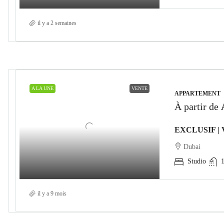
il y a 2 semaines
A LA UNE
VENTE
APPARTEMENT
À partir de
Dubai
Studio
il y a 9 mois