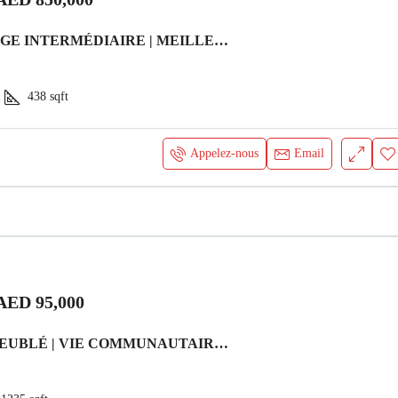
STUDIO ÉTAGE INTERMÉDIAIRE | MEILLEUR PRIX | CÔTÉ CREEK/LAGON Appartement
1
438
sqft
Appelez-nous
Email
AED 95,000
RÉNOVÉ | MEUBLÉ | VIE COMMUNAUTAIRE Villa