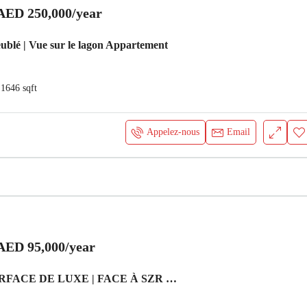
AED 250,000
/year
ublé | Vue sur le lagon Appartement
1646
sqft
Appelez-nous
Email
AED 95,000
/year
GRANDE SURFACE DE LUXE | FACE À SZR | À PIED DU MÉTRO Appartement Dubai