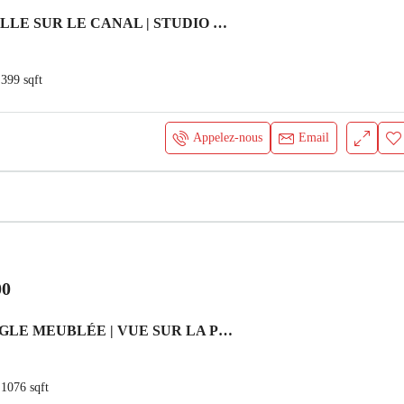
VUE PARTIELLE SUR LE CANAL | STUDIO MODERNE | AGENCEMENT EFFICACE Appartement
399
sqft
Appelez-nous
Email
00
UNITÉ D’ANGLE MEUBLÉE | VUE SUR LA PISCINE | CLIMATISATION (CHILLER) GRATUITE Appartement Dubai
1076
sqft