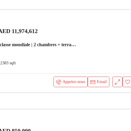
AED 11,974,612
Vie de luxe de classe mondiale | 2 chambres + terrasse | Centre-ville Appartement Dubai
2383
sqft
Appelez-nous
Email
AED 850,000