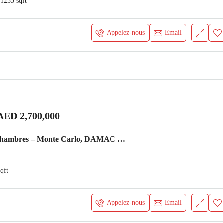
1235
sqft
Appelez-nous
Email
AED 2,700,000
Pavillon de 4 chambres – Monte Carlo, DAMAC Lagoons Villa Dubai
sqft
Appelez-nous
Email