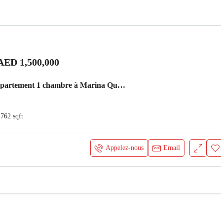
AED 1,500,000
À vendre – Appartement 1 chambre à Marina Quays, Dubai Marina Appartement
762
sqft
Appelez-nous
Email