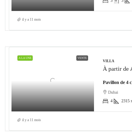
3
3
il y a 11 mois
A LA UNE
VENTE
VILLA
À partir de
Dubai
4
2315
il y a 11 mois