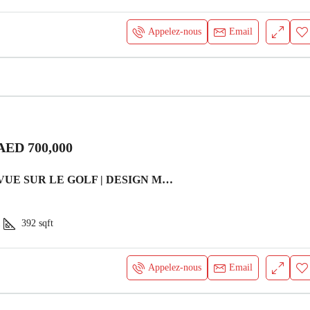
Appelez-nous
Email
AED 700,000
EXCLUSIF | VUE SUR LE GOLF | DESIGN MODERNE Appartement
1
392
sqft
Appelez-nous
Email