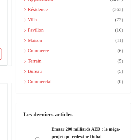
Résidence
(363)
Villa
(72)
Pavillon
(16)
Maison
(11)
Commerce
(6)
Terrain
(5)
Bureau
(5)
Commercial
(0)
Les derniers articles
Emaar 200 milliards AED : le méga-
projet qui redessine Dubai