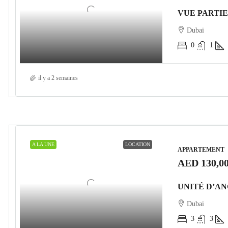
Dubai
0
1
il y a 2 semaines
A LA UNE
LOCATION
APPARTEMENT
AED 130,0
Dubai
3
3