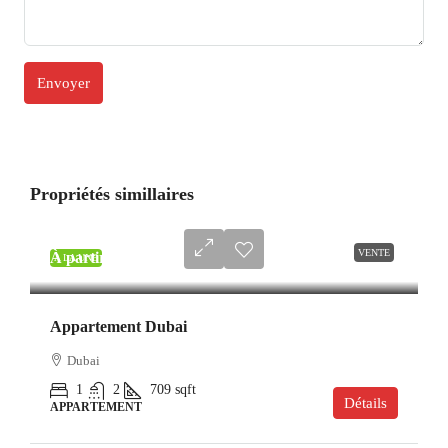
Propriétés simillaires
VENTE
À partir de
AED 1,900,000
A LA UNE
Appartement Dubai
Dubai
1
2
709
sqft
Détails
APPARTEMENT