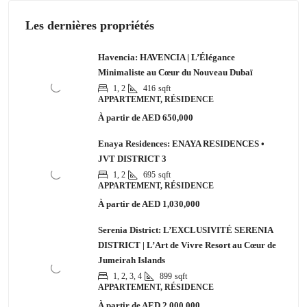
Les dernières propriétés
Havencia: HAVENCIA | L’Élégance
Minimaliste au Cœur du Nouveau Dubaï
1, 2
416
sqft
APPARTEMENT, RÉSIDENCE
À partir de
AED 650,000
Enaya Residences: ENAYA RESIDENCES •
JVT DISTRICT 3
1, 2
695
sqft
APPARTEMENT, RÉSIDENCE
À partir de
AED 1,030,000
Serenia District: L’EXCLUSIVITÉ SERENIA
DISTRICT | L’Art de Vivre Resort au Cœur de
Jumeirah Islands
1, 2, 3, 4
899
sqft
APPARTEMENT, RÉSIDENCE
À partir de
AED 2,000,000