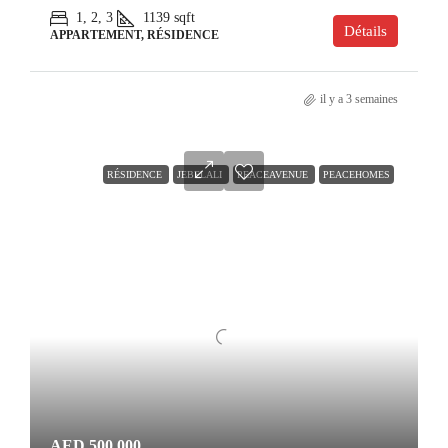
1, 2, 3
1139
sqft
Détails
APPARTEMENT, RÉSIDENCE
il y a 3 semaines
RÉSIDENCE
JEBELALI
PEACEAVENUE
PEACEHOMES
AED 500,000