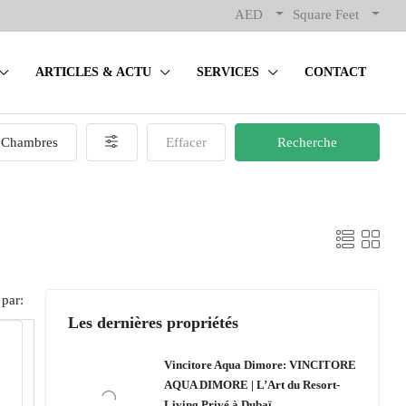
AED
Square Feet
ARTICLES & ACTU
SERVICES
CONTACT
Chambres
Effacer
Recherche
 par:
Les dernières propriétés
Vincitore Aqua Dimore: VINCITORE
AQUA DIMORE | L’Art du Resort-
Living Privé à Dubaï