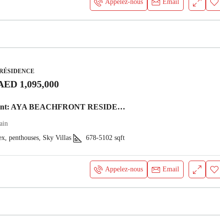
Appelez-nous
Email
 RÉSIDENCE
AED 1,095,000
AYA Beachfront: AYA BEACHFRONT RESIDENCES – LUXE COTIER, INVESTISSEMENT EXCLUSIF
ain
ex, penthouses, Sky Villas
678-5102
sqft
Appelez-nous
Email