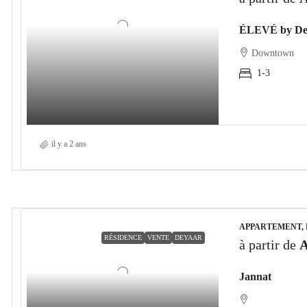
ÉLEVÉ by Deya
Downtown
1-3
il y a 2 ans
APPARTEMENT,
RÉSIDENCE
VENTE
DEYAAR
à partir de
A
Jannat