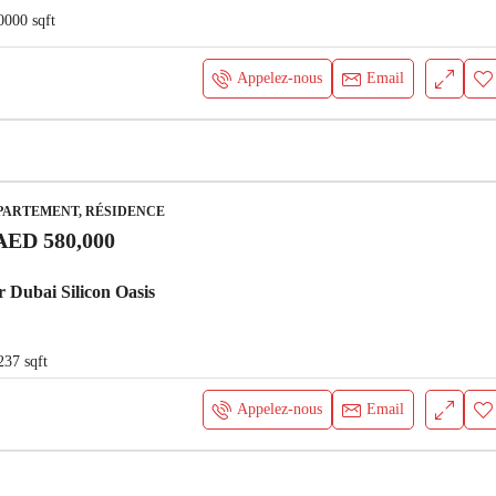
0000
sqft
Appelez-nous
Email
PARTEMENT, RÉSIDENCE
AED 580,000
 Dubai Silicon Oasis
237
sqft
Appelez-nous
Email