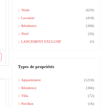
Vente
(629)
Location
(418)
Résidence
(368)
Neuf
(26)
LANCEMENT EXCLUSIF
(5)
Types de propriétés
Appartement
(1210)
Résidence
(366)
Villa
(72)
Pavillon
(16)