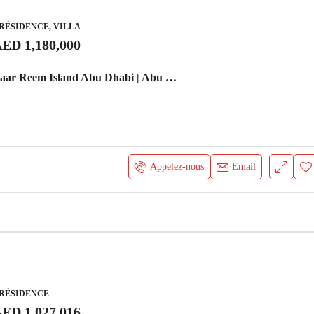
RÉSIDENCE, VILLA
ED 1,180,000
Rivage by Deyaar Reem Island Abu Dhabi | Abu Dhabi
Appelez-nous
Email
 RÉSIDENCE
ED 1,027,016