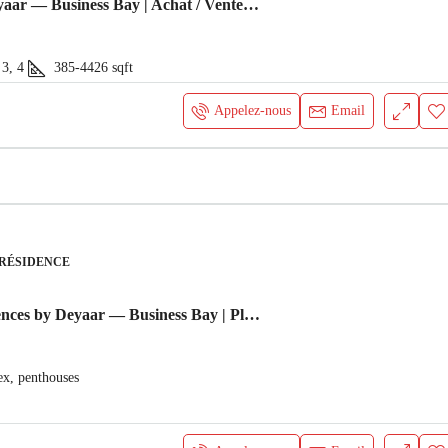
Regalia by Deyaar — Business Bay | Achat / Vente, location et gestion 2026
 3, 4
385-4426
sqft
Appelez-nous
Email
 RÉSIDENCE
DWTN Residences by Deyaar — Business Bay | Plan de paiement 2026
lex, penthouses