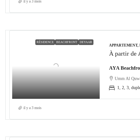
il y a 3 mois
RÉSIDENCE
BEACHFRONT
DEYAAR
APPARTEMENT,
À partir de
Umm Al Quw
1, 2, 3, dupl
il y a 3 mois