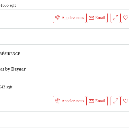
-1636
sqft
Appelez-nous
Email
 RÉSIDENCE
at by Deyaar
643
sqft
Appelez-nous
Email