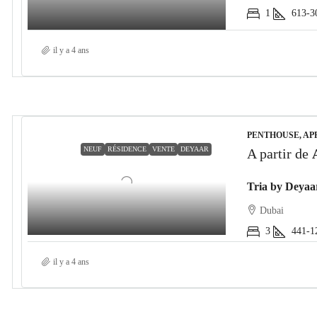
1
613-3
il y a 4 ans
PENTHOUSE, AP
NEUF
RÉSIDENCE
VENTE
DEYAAR
A partir de
Tria by Deyaar
Dubai
3
441-1
il y a 4 ans