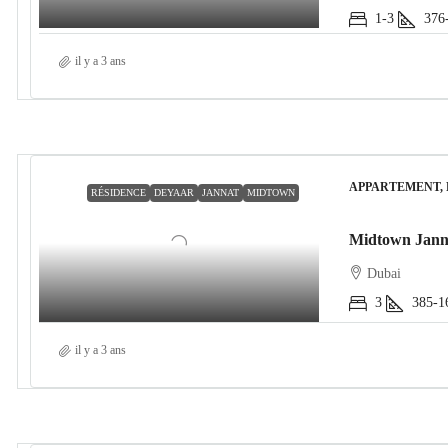
1-3
376
il y a 3 ans
APPARTEMENT,
RÉSIDENCE
DEYAAR
JANNAT
MIDTOWN
Midtown Jann
Dubai
3
385-1
il y a 3 ans