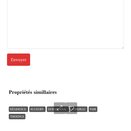
Propriétés simillaires
RÉSIDENCE
#LUXURY
DUBAICANAL
JUMEIRA2
PMR
THERINGS