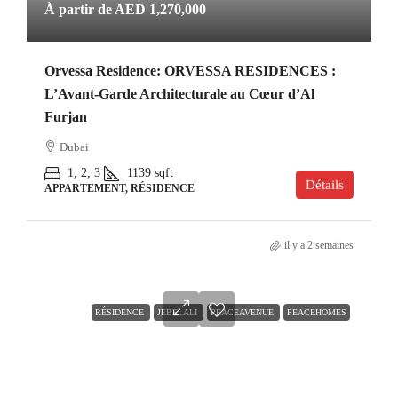
À partir de
AED 1,270,000
Orvessa Residence: ORVESSA RESIDENCES :
L’Avant-Garde Architecturale au Cœur d’Al
Furjan
Dubai
1, 2, 3
1139
sqft
Détails
APPARTEMENT, RÉSIDENCE
il y a 2 semaines
RÉSIDENCE
JEBELALI
PEACEAVENUE
PEACEHOMES