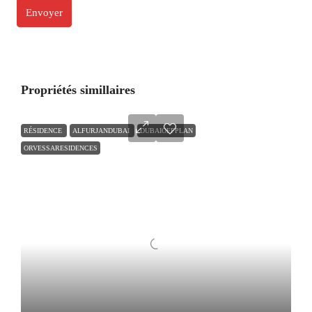
Propriétés simillaires
RÉSIDENCE
ALFURJANDUBAI
DUBAIOFFPLAN
ORVESSARESIDENCES