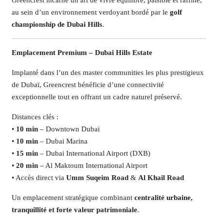
Greencrest incarne un art de vivre équilibré, paisible et raffiné,
au sein d’un environnement verdoyant bordé par le
golf
championship de Dubai Hills
.
Emplacement Premium – Dubai Hills Estate
Implanté dans l’un des master communities les plus prestigieux
de Dubaï, Greencrest bénéficie d’une connectivité
exceptionnelle tout en offrant un cadre naturel préservé.
Distances clés :
•
10 min
– Downtown Dubai
•
10 min
– Dubai Marina
•
15 min
– Dubai International Airport (DXB)
•
20 min
– Al Maktoum International Airport
• Accès direct via
Umm Suqeim Road
&
Al Khail Road
Un emplacement stratégique combinant
centralité urbaine,
tranquillité et forte valeur patrimoniale
.