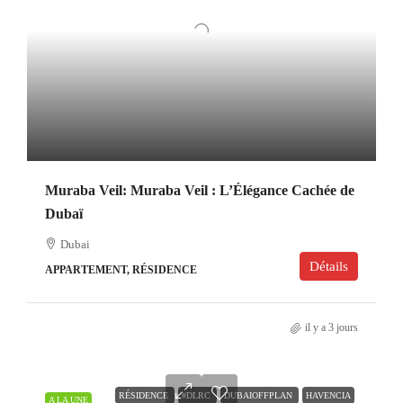
Muraba Veil: Muraba Veil : L’Élégance Cachée de
Dubaï
Dubai
Détails
APPARTEMENT, RÉSIDENCE
il y a 3 jours
RÉSIDENCE
#DLRC
DUBAIOFFPLAN
HAVENCIA
A LA UNE