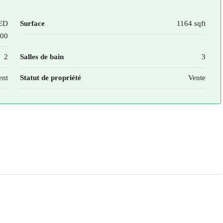
ED
Surface
1164 sqft
000
2
Salles de bain
3
ent
Statut de propriété
Vente