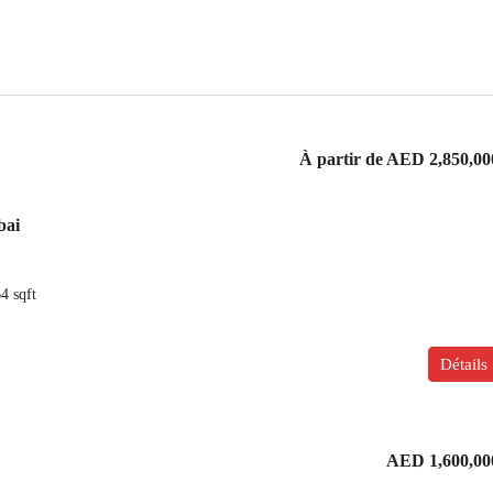
À partir de
AED 2,850,00
bai
64
sqft
Détails
AED 1,600,00