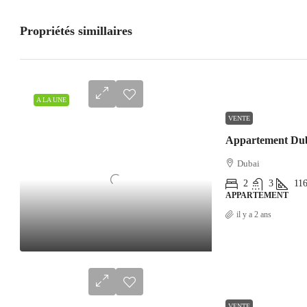
Propriétés simillaires
A LA UNE
VENTE
Appartement Du
Dubai
2
3
11
APPARTEMENT
il y a 2 ans
VENTE