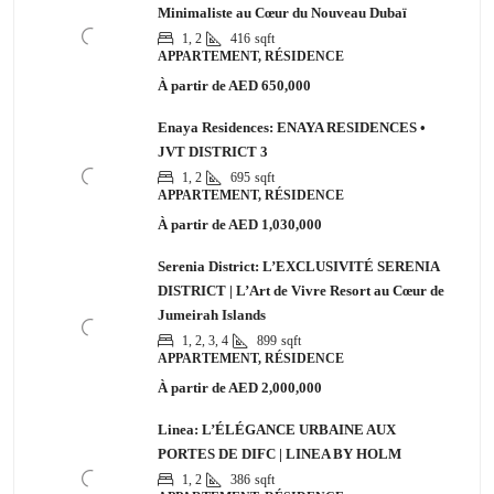
Minimaliste au Cœur du Nouveau Dubaï
1, 2
416
sqft
APPARTEMENT, RÉSIDENCE
À partir de
AED 650,000
Enaya Residences: ENAYA RESIDENCES •
JVT DISTRICT 3
1, 2
695
sqft
APPARTEMENT, RÉSIDENCE
À partir de
AED 1,030,000
Serenia District: L’EXCLUSIVITÉ SERENIA
DISTRICT | L’Art de Vivre Resort au Cœur de
Jumeirah Islands
1, 2, 3, 4
899
sqft
APPARTEMENT, RÉSIDENCE
À partir de
AED 2,000,000
Linea: L’ÉLÉGANCE URBAINE AUX
PORTES DE DIFC | LINEA BY HOLM
1, 2
386
sqft