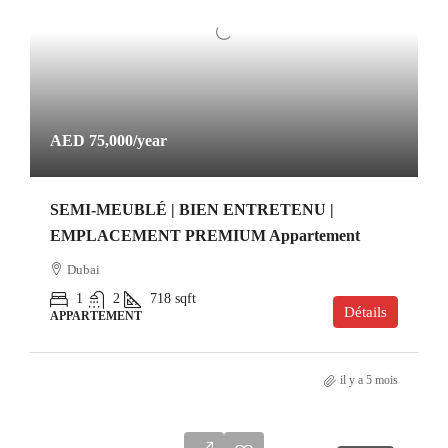
AED 75,000
/year
SEMI-MEUBLÉ | BIEN ENTRETENU |
EMPLACEMENT PREMIUM Appartement
Dubai
1
2
718
sqft
Détails
APPARTEMENT
il y a 5 mois