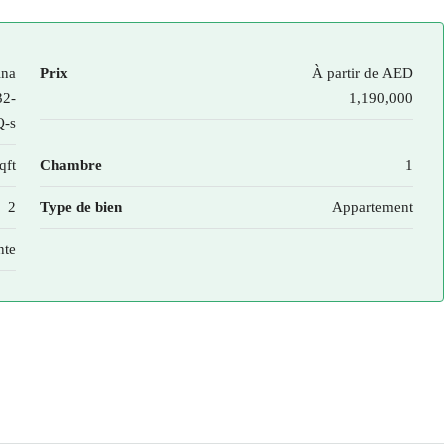
na
Prix
À partir de
AED
32-
1,190,000
-s
qft
Chambre
1
2
Type de bien
Appartement
nte