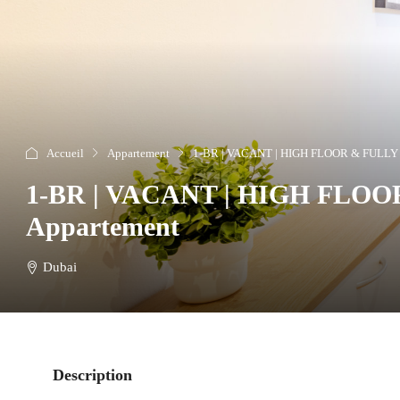
Accueil
Appartement
1-BR | VACANT | HIGH FLOOR & FULLY
1-BR | VACANT | HIGH FLO
Appartement
Dubai
Description