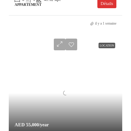
Détails
APPARTEMENT
il y a 1 semaine
LOCATION
AED 55,000
/year