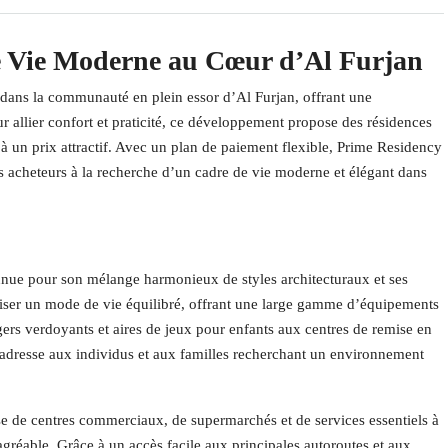
e Vie Moderne au Cœur d’Al Furjan
é dans la communauté en plein essor d’Al Furjan, offrant une
 allier confort et praticité, ce développement propose des résidences
 un prix attractif. Avec un plan de paiement flexible, Prime Residency
les acheteurs à la recherche d’un cadre de vie moderne et élégant dans
nue pour son mélange harmonieux de styles architecturaux et ses
riser un mode de vie équilibré, offrant une large gamme d’équipements
gers verdoyants et aires de jeux pour enfants aux centres de remise en
s’adresse aux individus et aux familles recherchant un environnement
se de centres commerciaux, de supermarchés et de services essentiels à
agréable. Grâce à un accès facile aux principales autoroutes et aux