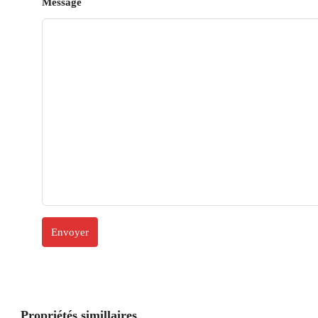
Message
Propriétés simillaires