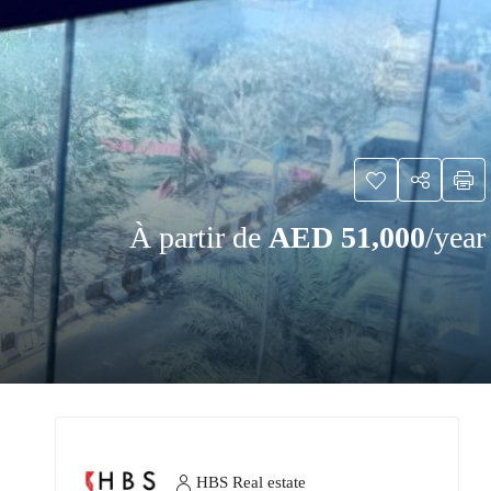
À partir de
AED 51,000
/year
HBS Real estate