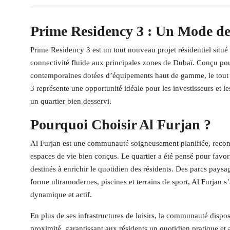
Prime Residency 3 : Un Mode d
Prime Residency 3 est un tout nouveau projet résidentiel situ
connectivité fluide aux principales zones de Dubaï. Conçu pour
contemporaines dotées d’équipements haut de gamme, le tout à
3 représente une opportunité idéale pour les investisseurs et 
un quartier bien desservi.
Pourquoi Choisir Al Furjan ?
Al Furjan est une communauté soigneusement planifiée, recon
espaces de vie bien conçus. Le quartier a été pensé pour favo
destinés à enrichir le quotidien des résidents. Des parcs paysa
forme ultramodernes, piscines et terrains de sport, Al Furjan 
dynamique et actif.
En plus de ses infrastructures de loisirs, la communauté dispo
proximité, garantissant aux résidents un quotidien pratique et 