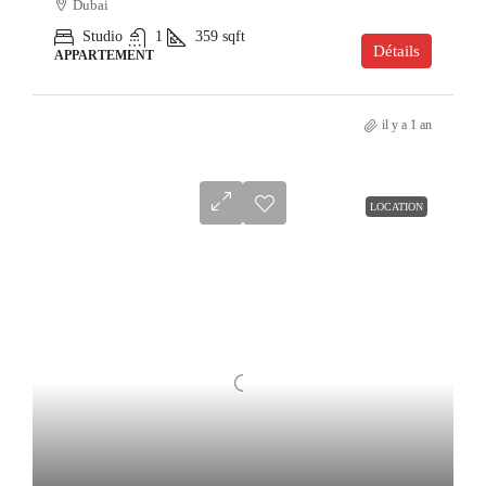
Dubai
Studio
1
359
sqft
Détails
APPARTEMENT
il y a 1 an
LOCATION