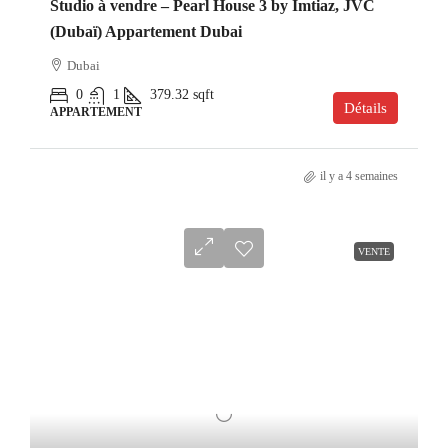
Studio à vendre – Pearl House 3 by Imtiaz, JVC
(Dubaï) Appartement Dubai
Dubai
0
1
379.32
sqft
Détails
APPARTEMENT
il y a 4 semaines
VENTE