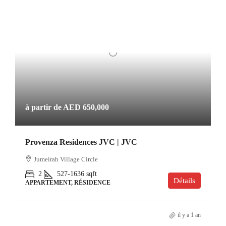
à partir de
AED 650,000
Provenza Residences JVC | JVC
Jumeirah Village Circle
2
527-1636
sqft
Détails
APPARTEMENT, RÉSIDENCE
il y a 1 an