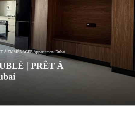
T À EMMÉNAGER Appartement Dubai
UBLÉ | PRÊT À
bai