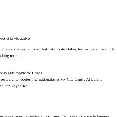
rt et la vie active
ivité vers les principales destinations de Dubaï, tout en garantissant de
à long terme.
nce la plus rapide de Dubaï
restaurants, écoles internationales et My City Centre Al Barsha
med Bin Zayed Rd
 les espaces paysagers et les zones d’activités. Grâce à la lumière