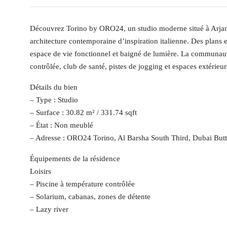
Découvrez Torino by ORO24, un studio moderne situé à Arjan, o
architecture contemporaine d’inspiration italienne. Des plans ef
espace de vie fonctionnel et baigné de lumière. La communauté
contrôlée, club de santé, pistes de jogging et espaces extérieu
Détails du bien
– Type : Studio
– Surface : 30.82 m² / 331.74 sqft
– État : Non meublé
– Adresse : ORO24 Torino, Al Barsha South Third, Dubai But
Équipements de la résidence
Loisirs
– Piscine à température contrôlée
– Solarium, cabanas, zones de détente
– Lazy river