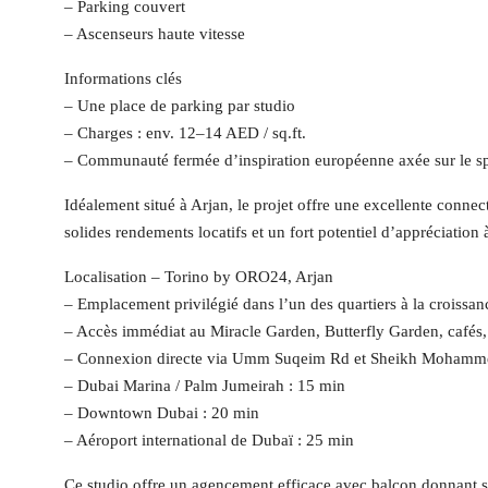
– Parking couvert
– Ascenseurs haute vitesse
Informations clés
– Une place de parking par studio
– Charges : env. 12–14 AED / sq.ft.
– Communauté fermée d’inspiration européenne axée sur le spo
Idéalement situé à Arjan, le projet offre une excellente connect
solides rendements locatifs et un fort potentiel d’appréciation 
Localisation – Torino by ORO24, Arjan
– Emplacement privilégié dans l’un des quartiers à la croissa
– Accès immédiat au Miracle Garden, Butterfly Garden, cafés, 
– Connexion directe via Umm Suqeim Rd et Sheikh Moham
– Dubai Marina / Palm Jumeirah : 15 min
– Downtown Dubai : 20 min
– Aéroport international de Dubaï : 25 min
Ce studio offre un agencement efficace avec balcon donnant sur