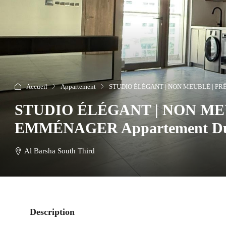
Accueil
Appartement
STUDIO ÉLÉGANT | NON MEUBLÉ | PRÊ
STUDIO ÉLÉGANT | NON ME
EMMÉNAGER Appartement Du
Al Barsha South Third
Description