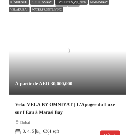
RÉSIDENCE
BUSINESSBAY
HANDOVER_Q4_2026
MARASIBAY
VELADUBAI
WATERFRONTLIVING
À partir de
AED 30,000,000
Vela: VELA BY OMNIYAT | L’Apogée du Luxe
sur l’Eau à Marasi Bay
Dubai
3, 4, 5
6361
sqft