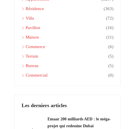
Résidence
(363)
Villa
(72)
Pavillon
(16)
Maison
(11)
Commerce
(6)
Terrain
(5)
Bureau
(5)
Commercial
(0)
Les derniers articles
Emaar 200 milliards AED : le méga-
projet qui redessine Dubai