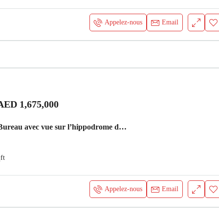
Appelez-nous
Email
AED 1,675,000
1 Chambre + Bureau avec vue sur l’hippodrome de Meydan Appartement Dubai
ft
Appelez-nous
Email