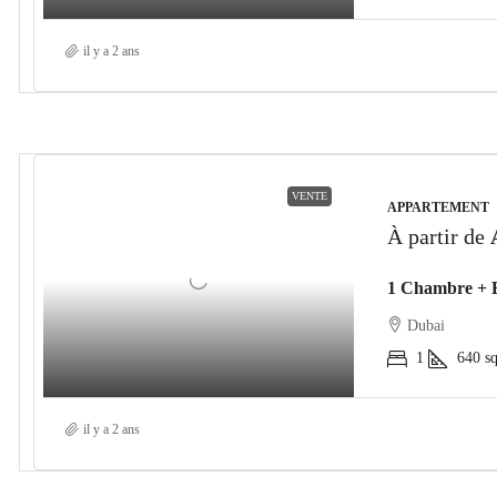
il y a 2 ans
VENTE
APPARTEMENT
À partir de
Dubai
1
640
sq
il y a 2 ans