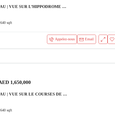
1 BR + BUREAU | VUE SUR L’HIPPODROME DE MEYDAN Appartement Dubai
640
sqft
Appelez-nous
Email
AED 1,650,000
1 BR + BUREAU | VUE SUR LE COURSES DE CHEVAUX DE MEYDAN Appartement Dubai
640
sqft