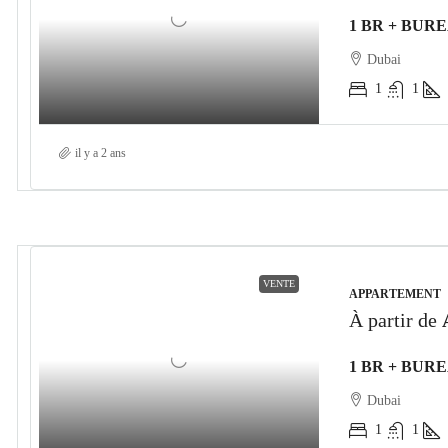
Dubai
1
1
il y a 2 ans
VENTE
APPARTEMENT
À partir de
Dubai
1
1