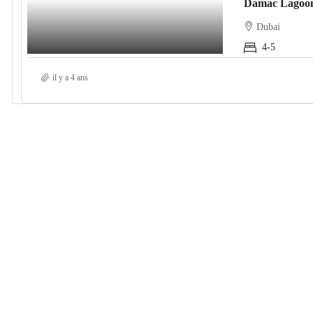
Damac Lagoon
Dubai
4-5
il y a 4 ans