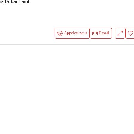
s Dubai Land
Appelez-nous
Email