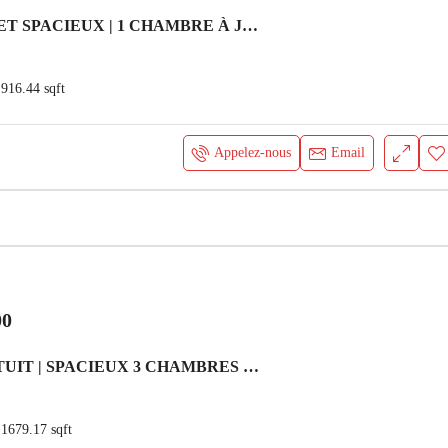
LUMINEUX ET SPACIEUX | 1 CHAMBRE À JVC | VUES PANORAMIQUES Appartement
916.44
sqft
Appelez-nous
Email
00
1 MOIS GRATUIT | SPACIEUX 3 CHAMBRES | PRÊTE À EMMÉNAGER Villa
1679.17
sqft