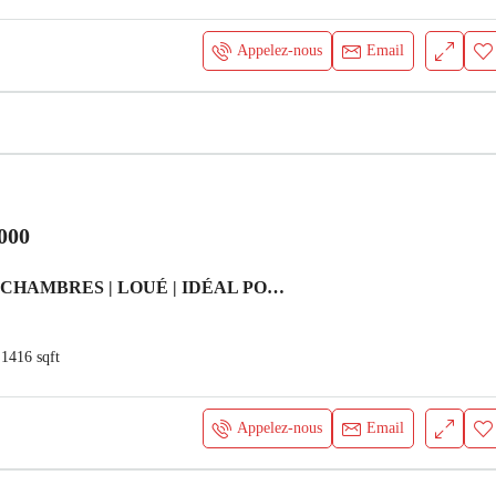
Appelez-nous
Email
000
SPACIEUX 2 CHAMBRES | LOUÉ | IDÉAL POUR INVESTISSEMENT Appartement Dubai
1416
sqft
Appelez-nous
Email