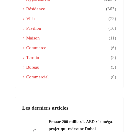
Résidence
(363)
Villa
(72)
Pavillon
(16)
Maison
(11)
Commerce
(6)
Terrain
(5)
Bureau
(5)
Commercial
(0)
Les derniers articles
Emaar 200 milliards AED : le méga-
projet qui redessine Dubai