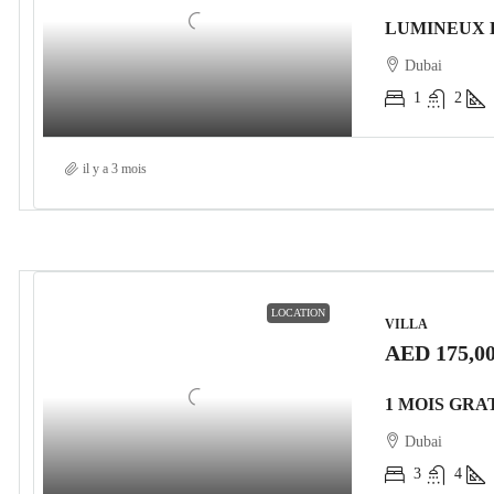
Dubai
1
2
il y a 3 mois
LOCATION
VILLA
AED 175,0
Dubai
3
4