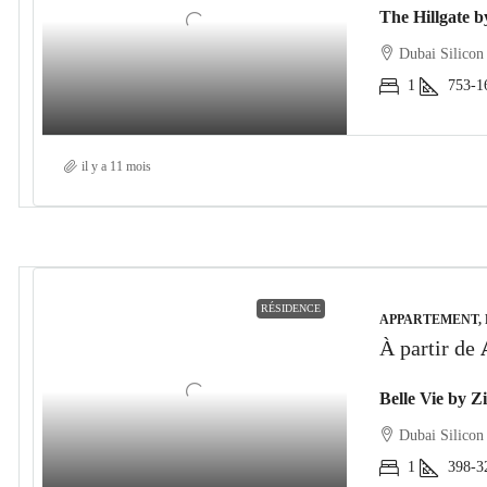
Dubai Silicon
1
753-1
il y a 11 mois
RÉSIDENCE
APPARTEMENT,
À partir de
Belle Vie by Z
Dubai Silicon
1
398-3