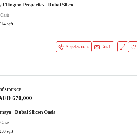
The Hillgate by Ellington Properties | Dubai Silicon Oasis
 Oasis
614
sqft
Appelez-nous
Email
 RÉSIDENCE
AED 670,000
imaya | Dubai Silicon Oasis
 Oasis
250
sqft