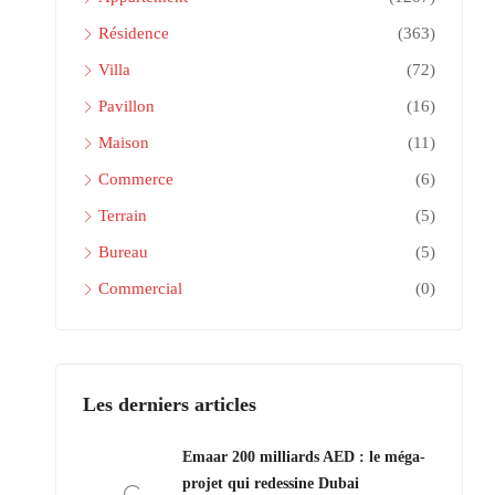
Résidence
(363)
Villa
(72)
Pavillon
(16)
Maison
(11)
Commerce
(6)
Terrain
(5)
Bureau
(5)
Commercial
(0)
Les derniers articles
Emaar 200 milliards AED : le méga-
projet qui redessine Dubai