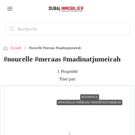
Accueil
#nourelle #meraas #madinatjumeirah
#nourelle #meraas #madinatjumeirah
1 Propriété
Trier par:
RÉSIDENCE
#NOURELLE #MERAAS #MADINATJUMEIRAH