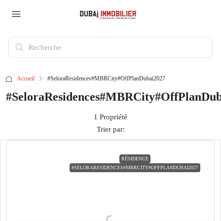
Accueil
#SeloraResidences#MBRCity#OffPlanDubai2027
#SeloraResidences#MBRCity#OffPlanDub
1 Propriété
Trier par:
RÉSIDENCE
#SELORARESIDENCES#MBRCITY#OFFPLANDUBAI2027