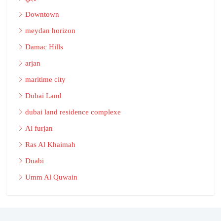
Downtown
meydan horizon
Damac Hills
arjan
maritime city
Dubai Land
dubai land residence complexe
Al furjan
Ras Al Khaimah
Duabi
Umm Al Quwain