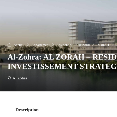
Accueil
Appartement
Résidence
Al-Zohra: AL ZORAH – 
Al-Zohra: AL ZORAH – RES
INVESTISSEMENT STRATEG
Al Zohra
Description