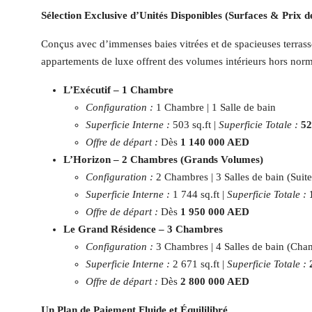
Sélection Exclusive d’Unités Disponibles (Surfaces & Prix d
Conçus avec d’immenses baies vitrées et de spacieuses terrass
appartements de luxe offrent des volumes intérieurs hors norm
L’Exécutif – 1 Chambre
Configuration :
1 Chambre | 1 Salle de bain
Superficie Interne :
503 sq.ft |
Superficie Totale :
52
Offre de départ :
Dès
1 140 000 AED
L’Horizon – 2 Chambres (Grands Volumes)
Configuration :
2 Chambres | 3 Salles de bain (Suit
Superficie Interne :
1 744 sq.ft |
Superficie Totale :
Offre de départ :
Dès
1 950 000 AED
Le Grand Résidence – 3 Chambres
Configuration :
3 Chambres | 4 Salles de bain (Cham
Superficie Interne :
2 671 sq.ft |
Superficie Totale :
Offre de départ :
Dès
2 800 000 AED
Un Plan de Paiement Fluide et Équililibré