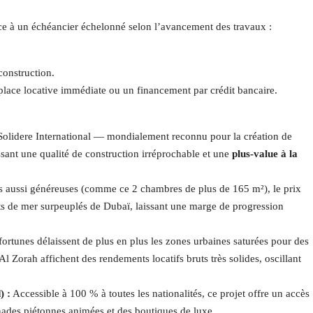
râce à un échéancier échelonné selon l’avancement des travaux :
construction.
 place locative immédiate ou un financement par crédit bancaire.
olidere International — mondialement reconnu pour la création de
ssant une qualité de construction irréprochable et une
plus-value à la
s aussi généreuses (comme ce 2 chambres de plus de 165 m²), le prix
ts de mer surpeuplés de Dubaï, laissant une marge de progression
ortunes délaissent de plus en plus les zones urbaines saturées pour des
 Al Zorah affichent des rendements locatifs bruts très solides, oscillant
) :
Accessible à 100 % à toutes les nationalités, ce projet offre un accès
ades piétonnes animées et des boutiques de luxe.