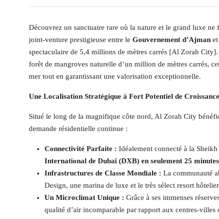
Découvrez un sanctuaire rare où la nature et le grand luxe n
joint-venture prestigieuse entre le
Gouvernement d’Ajman
e
spectaculaire de 5,4 millions de mètres carrés [Al Zorah City]
forêt de mangroves naturelle d’un million de mètres carrés, cet
mer tout en garantissant une valorisation exceptionnelle.
Une Localisation Stratégique à Fort Potentiel de Croissanc
Situé le long de la magnifique côte nord, Al Zorah City bénéf
demande résidentielle continue :
Connectivité Parfaite :
Idéalement connecté à la Sheik
International de Dubaï (DXB) en seulement 25 minutes
Infrastructures de Classe Mondiale :
La communauté abr
Design, une marina de luxe et le très sélect resort hôtelie
Un Microclimat Unique :
Grâce à ses immenses réserves 
qualité d’air incomparable par rapport aux centres-villes 