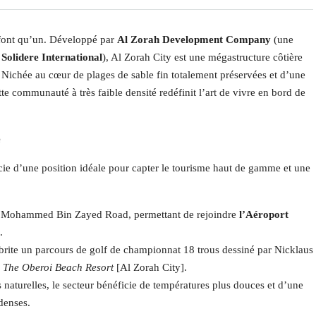
e font qu’un. Développé par
Al Zorah Development Company
(une
t
Solidere International
), Al Zorah City est une mégastructure côtière
. Nichée au cœur de plages de sable fin totalement préservées et d’une
te communauté à très faible densité redéfinit l’art de vivre en bord de
e
icie d’une position idéale pour capter le tourisme haut de gamme et une
h Mohammed Bin Zayed Road, permettant de rejoindre
l’Aéroport
.
ite un parcours de golf de championnat 18 trous dessiné par Nicklaus
r
The Oberoi Beach Resort
[Al Zorah City].
naturelles, le secteur bénéficie de températures plus douces et d’une
denses.