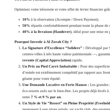
Optimisez votre trésorerie et votre effet de levier financier g
10%
à la réservation (Acompte / Down Payment).
50%
répartis confortablement pendant toute la phase de 
40% à la livraison (Handover)
, idéal pour une mise en
Pourquoi Investir à Al Zorah City ?
La Signature d’Excellence “Solidere” :
Développé par S
centres-villes à très haute valeur patrimoniale —, garanti
revente (Capital Appreciation)
rapide.
Un Prix au Pied Carré Imbattable :
Pour des superficie
d’entrée est extrêmement compétitif par rapport aux fron
géante pour votre équité.
Une Demande Locative en Forte Hausse :
Les grandes f
éco-resorts axés sur le bien-être. Les projets déjà livrés à
entre
7 % et 9 % par an
.
Un Style de Vie “Resort” en Pleine Propriété (Freehold
permanent à une plage privée, un yacht club, des promen