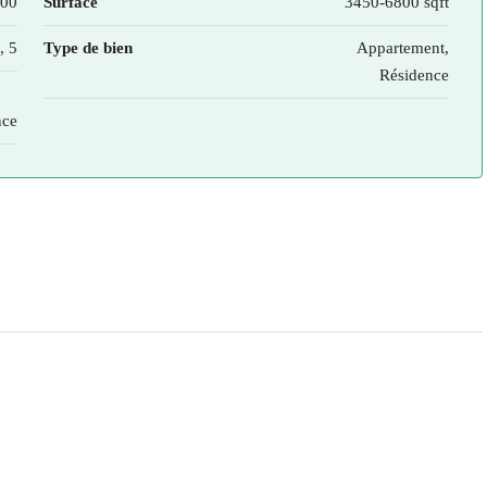
000
Surface
3450-6800 sqft
, 5
Type de bien
Appartement,
Résidence
nce