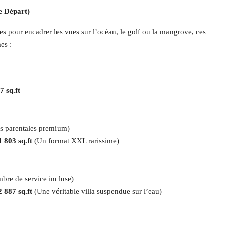
e Départ)
es pour encadrer les vues sur l’océan, le golf ou la mangrove, ces
es :
7 sq.ft
es parentales premium)
1 803 sq.ft
(Un format XXL rarissime)
bre de service incluse)
2 887 sq.ft
(Une véritable villa suspendue sur l’eau)