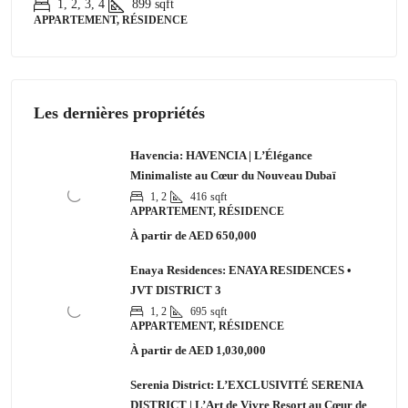
1, 2, 3, 4
899
sqft
APPARTEMENT, RÉSIDENCE
Les dernières propriétés
Havencia: HAVENCIA | L’Élégance
Minimaliste au Cœur du Nouveau Dubaï
1, 2
416
sqft
APPARTEMENT, RÉSIDENCE
À partir de
AED 650,000
Enaya Residences: ENAYA RESIDENCES •
JVT DISTRICT 3
1, 2
695
sqft
APPARTEMENT, RÉSIDENCE
À partir de
AED 1,030,000
Serenia District: L’EXCLUSIVITÉ SERENIA
DISTRICT | L’Art de Vivre Resort au Cœur de