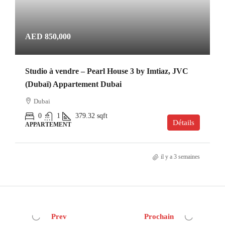
AED 850,000
Studio à vendre – Pearl House 3 by Imtiaz, JVC
(Dubaï) Appartement Dubai
Dubai
0
1
379.32
sqft
Détails
APPARTEMENT
il y a 3 semaines
Prev
Prochain