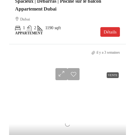
Spacieux | Débarras | Piscine sur le balcon
Appartement Dubai
Dubai
1
2
1190
sqft
Détails
APPARTEMENT
il y a 3 semaines
VENTE