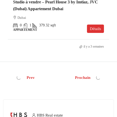
Studio à vendre – Pearl House 3 by Imtiaz, JVC
(Dubaï) Appartement Dubai
Dubai
0
1
379.32
sqft
Détails
APPARTEMENT
il y a 3 semaines
Prev
Prochain
HBS Real estate