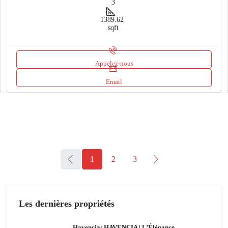
3
1389.62
sqft
Appelez-nous
Email
1
2
3
Les dernières propriétés
Havencia: HAVENCIA | L’Élégance