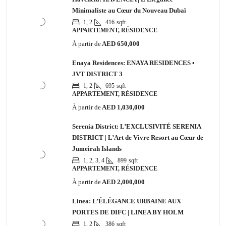
Minimaliste au Cœur du Nouveau Dubaï
1, 2
416
sqft
APPARTEMENT, RÉSIDENCE
À partir de
AED 650,000
Enaya Residences: ENAYA RESIDENCES •
JVT DISTRICT 3
1, 2
695
sqft
APPARTEMENT, RÉSIDENCE
À partir de
AED 1,030,000
Serenia District: L’EXCLUSIVITÉ SERENIA
DISTRICT | L’Art de Vivre Resort au Cœur de
Jumeirah Islands
1, 2, 3, 4
899
sqft
APPARTEMENT, RÉSIDENCE
À partir de
AED 2,000,000
Linea: L’ÉLÉGANCE URBAINE AUX
PORTES DE DIFC | LINEA BY HOLM
1, 2
386
sqft