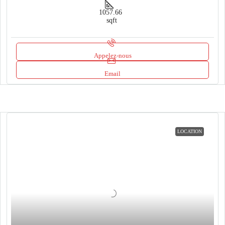
1057.66
sqft
Appelez-nous
Email
LOCATION