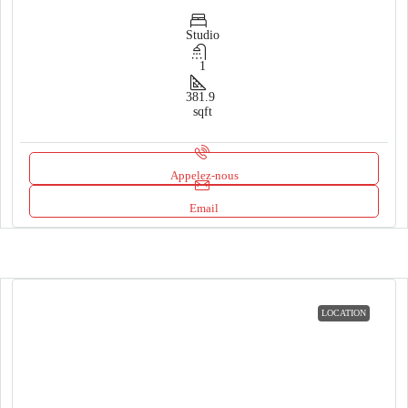
Studio
1
381.9
sqft
Appelez-nous
Email
LOCATION