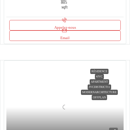
805
sqft
Appelez-nous
Email
RÉSIDENCE
#JVC
APARTMENT
JVCDISTRICT11
MODERNARCHITECTURE
OFFPLAN