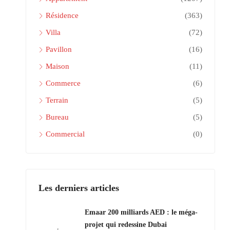
Résidence
(363)
Villa
(72)
Pavillon
(16)
Maison
(11)
Commerce
(6)
Terrain
(5)
Bureau
(5)
Commercial
(0)
Les derniers articles
Emaar 200 milliards AED : le méga-
projet qui redessine Dubai