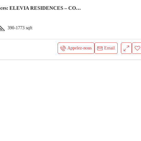
Elevia Residences: ELEVIA RESIDENCES – CONTEMPORARY LIVING, SMART INVESTMENT
390-1773
sqft
Appelez-nous
Email