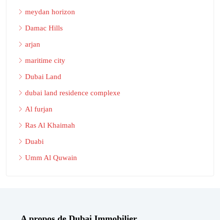
meydan horizon
Damac Hills
arjan
maritime city
Dubai Land
dubai land residence complexe
Al furjan
Ras Al Khaimah
Duabi
Umm Al Quwain
A propos de Dubai Immobilier