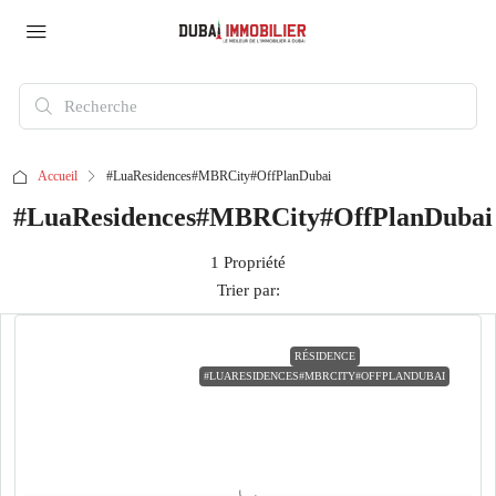
Accueil
#LuaResidences#MBRCity#OffPlanDubai
#LuaResidences#MBRCity#OffPlanDubai
1 Propriété
Trier par:
RÉSIDENCE
#LUARESIDENCES#MBRCITY#OFFPLANDUBAI