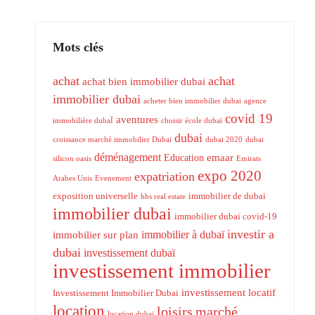
Mots clés
achat
achat
achat bien immobilier dubai
immobilier dubai
acheter bien immobilier dubai
agence
covid 19
aventures
immobilière dubaÏ
choisir école dubaï
dubai
croissance marché immobilier Dubaï
dubai 2020
dubai
déménagement
emaar
Education
silicon oasis
Emirats
expo 2020
expatriation
Arabes Unis
Evenement
exposition universelle
immobilier de dubai
hbs real estate
immobilier dubai
immobilier dubai covid-19
investir a
immobilier à dubaï
immobilier sur plan
dubai
investissement dubaï
investissement immobilier
investissement locatif
Investissement Immobilier Dubai
location
loisirs
marché
location dubai