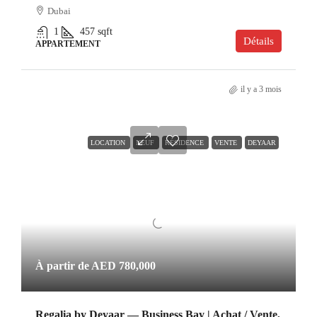
Dubai
1
457
sqft
Détails
APPARTEMENT
il y a 3 mois
LOCATION
NEUF
RÉSIDENCE
VENTE
DEYAAR
À partir de
AED 780,000
Regalia by Deyaar — Business Bay | Achat / Vente,