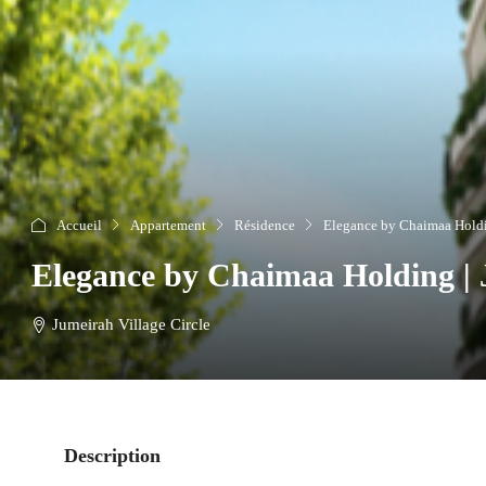
Accueil
Appartement
Résidence
Elegance by Chaimaa Holdi
Elegance by Chaimaa Holding |
Jumeirah Village Circle
Description