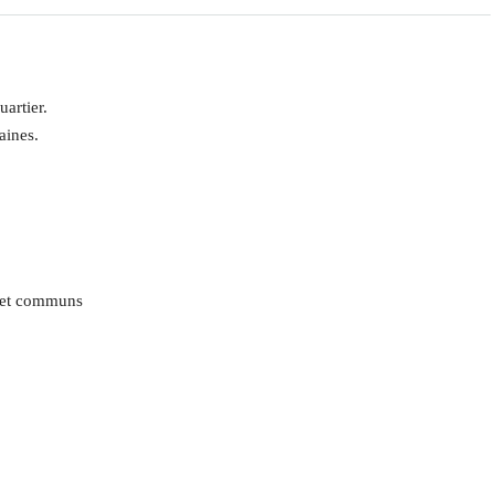
artier.
aines.
s et communs