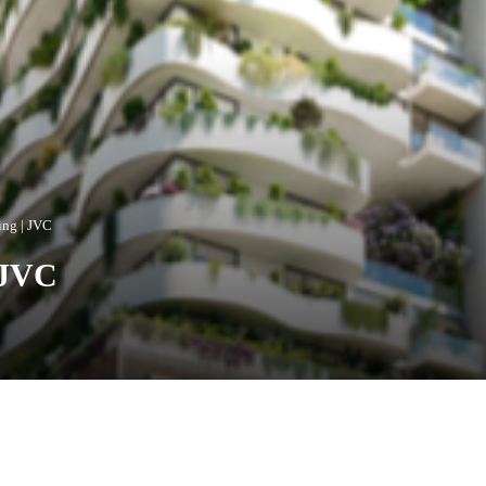
ng | JVC
 JVC