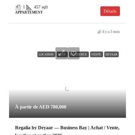
1
457
sqft
Détails
APPARTEMENT
il y a 3 mois
LOCATION
NEUF
RÉSIDENCE
VENTE
DEYAAR
À partir de
AED 780,000
Regalia by Deyaar — Business Bay | Achat / Vente,